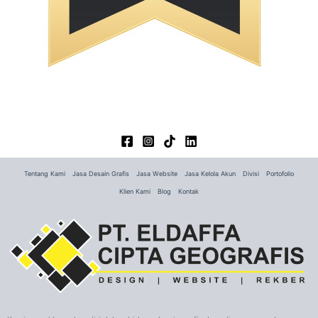
Tentang Kami
Jasa Desain Grafis
Jasa Website
Jasa Kelola Akun
Divisi
Portofolio
Klien Kami
Blog
Kontak