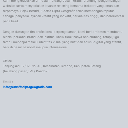
Kami mengkhususkan diri dalam bidang desain grafis, branding, pengembangan
website, serta menyediakan layanan rekening bersama (rekber) yang aman dan
terpercaya. Sejak berdiri, Eldaffa Cipta Geografis telah membangun reputasi
sebagai penyedia layanan kreatif yang inovatif, berkualitas tinggi, dan berorientasi
pada hasil.
Dengan dukungan tim profesional berpengalaman, kami berkomitmen membantu
bisnis, personal brand, dan institusi untuk tidak hanya berkembang, tetapi juga
tampil menonjol melalui identitas visual yang kuat dan solusi digital yang efektif,
baik di pasar nasional maupun internasional.
Office :
Tanjungsari 02/02, No. 40, Kecamatan Tersono, Kabupaten Batang
(belakang pasar / MI / Pondok)
Email :
info@eldaffaciptageografis.com