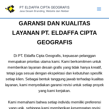
Skip
PT ELDAFFA CIPTA GEOGRAFIS
to
Jasa Desain Branding, Website dan Rekber
Main
content
GARANSI DAN KUALITAS
Men
LAYANAN
PT. ELDAFFA CIPTA
GEOGRAFIS
Di PT. Eldaffa Cipta Geografis, kepuasan pelanggan
merupakan prioritas utama kami. Kami berkomitmen untuk
memberikan layanan desain grafis yang tidak hanya kreatif,
tetapi juga sesuai dengan ekspektasi dan kebutuhan spesifik
setiap klien. Sebagai bentuk tanggung jawab terhadap kualitas
layanan, kami menyediakan garansi revisi untuk setiap proyek
yang kami kerjakan.
Kami memahami bahwa setiap individu memiliki preferensi
yang unik, sehingga kami memberikan kesempatan revisi