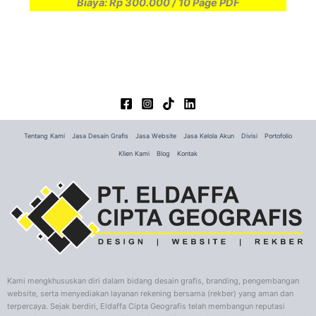
Biaya: Rp 300.000 / 10 Page PDF
Tentang Kami
Jasa Desain Grafis
Jasa Website
Jasa Kelola Akun
Divisi
Portofolio
Klien Kami
Blog
Kontak
Kami mengkhususkan diri dalam bidang desain grafis, branding, pengembangan
website, serta menyediakan layanan rekening bersama (rekber) yang aman dan
terpercaya. Sejak berdiri, Eldaffa Cipta Geografis telah membangun reputasi