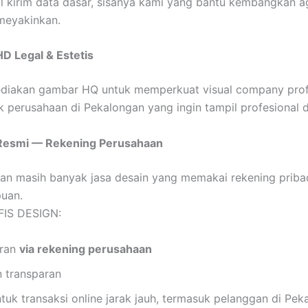
l kirim data dasar, sisanya kami yang bantu kembangkan ag
meyakinkan.
D Legal & Estetis
diakan gambar HQ untuk memperkuat visual company profi
 perusahaan di Pekalongan yang ingin tampil profesional 
Resmi — Rekening Perusahaan
an masih banyak jasa desain yang memakai rekening priba
uan.
IS DESIGN:
ran
via rekening perusahaan
n transparan
uk transaksi online jarak jauh, termasuk pelanggan di Pek