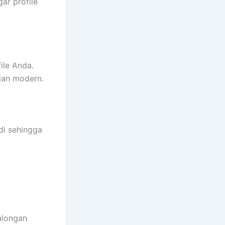
ar profile
le Anda.
dan modern.
di sehingga
alongan