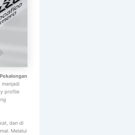
 Pekalongan
N
menjadi
 profile
ang
at, dan di
mal. Melalui