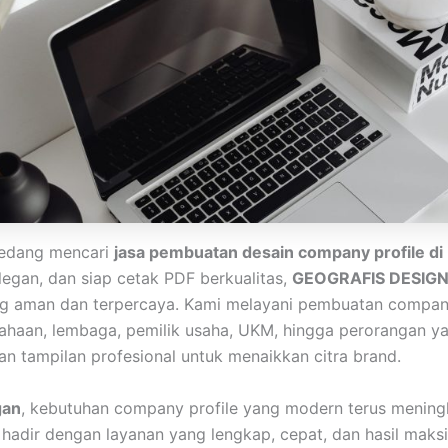
sedang mencari
jasa pembuatan desain company profile di
elegan, dan siap cetak PDF berkualitas,
GEOGRAFIS DESIG
ing aman dan terpercaya. Kami melayani pembuatan company
ahaan, lembaga, pemilik usaha, UKM, hingga perorangan y
 tampilan profesional untuk menaikkan citra brand.
gan
, kebutuhan company profile yang modern terus meningk
i hadir dengan layanan yang lengkap, cepat, dan hasil maksi