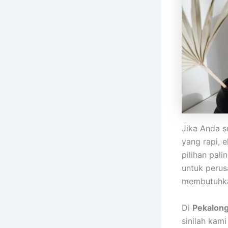
Jika Anda 
yang rapi, 
pilihan pal
untuk perus
membutuhkan
Di
Pekalon
sinilah kam