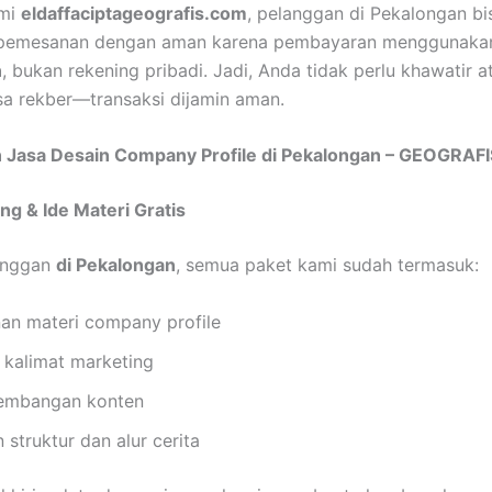
smi
eldaffaciptageografis.com
, pelanggan di Pekalongan bi
pemesanan dengan aman karena pembayaran menggunak
n
, bukan rekening pribadi. Jadi, Anda tidak perlu khawatir a
a rekber—transaksi dijamin aman.
 Jasa Desain Company Profile di Pekalongan – GEOGRAF
ing & Ide Materi Gratis
anggan
di Pekalongan
, semua paket kami sudah termasuk:
an materi company profile
 kalimat marketing
embangan konten
 struktur dan alur cerita