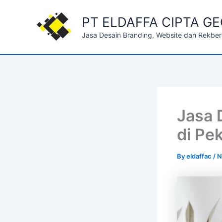
Skip
to
PT ELDAFFA CIPTA G
content
Jasa Desain Branding, Website dan Rekber
Jasa 
di Pe
By
eldaffac
/
N