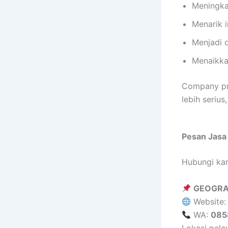
Meningkat
Menarik i
Menjadi 
Menaikka
Company pr
lebih serius
Pesan Jasa
Hubungi kam
GEOGRA
Website
WA:
085
Lokasi pela