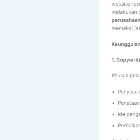
website re
melakukan 
perusahaa
memakai jas
Keunggulan
1. Copywrit
Khusus pel
Penyusun
Penataan
Ide peng
Perbaikan