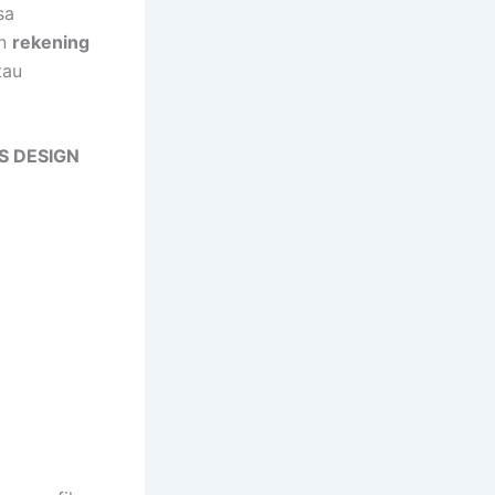
sa
an
rekening
tau
IS DESIGN