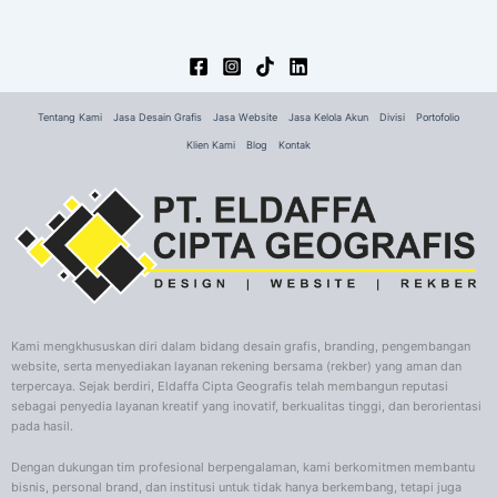
Tentang Kami
Jasa Desain Grafis
Jasa Website
Jasa Kelola Akun
Divisi
Portofolio
Klien Kami
Blog
Kontak
Kami mengkhususkan diri dalam bidang desain grafis, branding, pengembangan
website, serta menyediakan layanan rekening bersama (rekber) yang aman dan
terpercaya. Sejak berdiri, Eldaffa Cipta Geografis telah membangun reputasi
sebagai penyedia layanan kreatif yang inovatif, berkualitas tinggi, dan berorientasi
pada hasil.
Dengan dukungan tim profesional berpengalaman, kami berkomitmen membantu
bisnis, personal brand, dan institusi untuk tidak hanya berkembang, tetapi juga